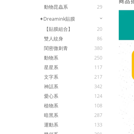
商品
動物昆蟲系
29
✦Dreamink貼膜
【貼膜組合】
20
雙人紋身
86
閨密微刺青
380
動物系
250
星星系
117
文字系
217
神話系
342
愛心系
124
植物系
108
暗黑系
287
運動系
133