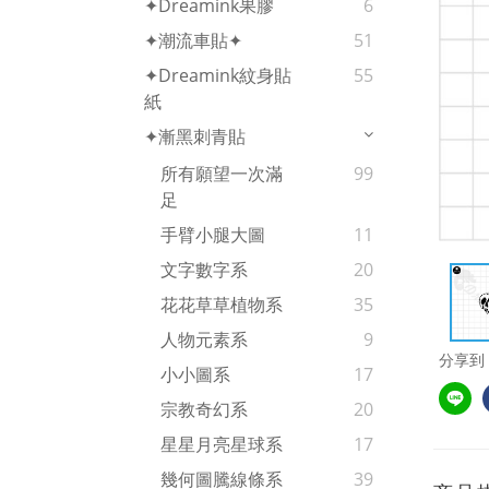
✦Dreamink果膠
6
✦潮流車貼✦
51
✦Dreamink紋身貼
55
紙
✦漸黑刺青貼
所有願望一次滿
99
足
手臂小腿大圖
11
文字數字系
20
花花草草植物系
35
人物元素系
9
分享到
小小圖系
17
宗教奇幻系
20
星星月亮星球系
17
幾何圖騰線條系
39