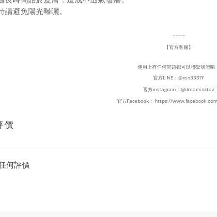
存時請避免陽光曝曬。
-----
【官方客服】
使用上有任何問題都可以聯繫我們唷
官方LINE：
@xsn3337f
官方instagram：
@dreaminkta2
官方Facebook：
https://www.facebook.com
評價
任何評價