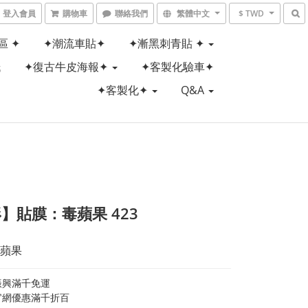
登入會員
購物車
聯絡我們
繁體中文
$ TWD
區 ✦
✦潮流車貼✦
✦漸黑刺青貼 ✦
紙
✦復古牛皮海報✦
✦客製化驗車✦
✦客製化✦
Q&A
】貼膜：毒蘋果 423
蘋果
振興滿千免運
官網優惠滿千折百