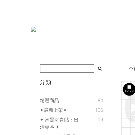
全
分類
精選商品
84
✦最新上架✦
106
✦ 漸黑刺青貼：出
19
清專區 ✦