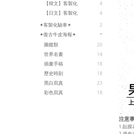
【韓文】客製化
4
【日文】客製化
4
✦客製化驗車✦
2
✦復古牛皮海報✦
圖鑑類
20
世界名畫
14
插畫手稿
18
歷史時刻
18
黑白寫真
23
彩色寫真
18
注意
1.貼
2.避