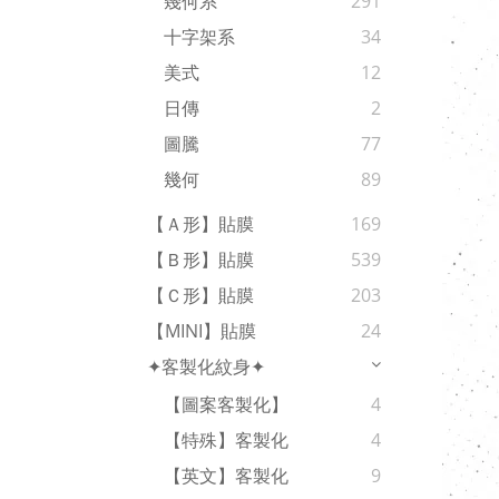
幾何系
291
十字架系
34
美式
12
日傳
2
圖騰
77
幾何
89
【Ａ形】貼膜
169
【Ｂ形】貼膜
539
【Ｃ形】貼膜
203
【MINI】貼膜
24
✦客製化紋身✦
【圖案客製化】
4
【特殊】客製化
4
【英文】客製化
9