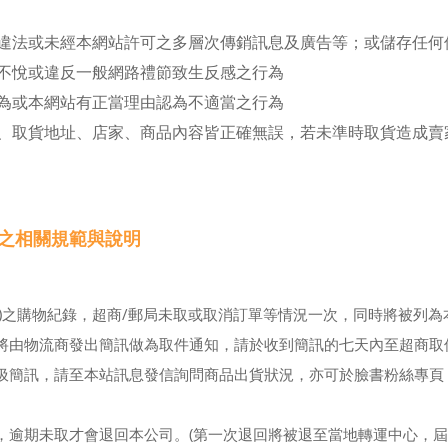
違法或未經本網站許可之多層次傳銷訊息及廣告等；或儲存任何
不悅或違反一般網路禮節致生反感之行為
為或本網站有正當理由認為不適當之行為
、取貨地址、店家、商品內容皆正確無誤，若未準時取貨造成賣
單之相關規範與說明
」)之購物紀錄，超商/郵局未取或取消訂單等情況一次，同時將被列
將由物流商發出簡訊做為取件通知，請於收到簡訊的七天內至超商取
訊，請至本站訊息發信詢問商品出貨狀況，亦可於臉書粉絲專頁「Dream
，逾期未取才會退回本公司。(第一次退回將被退至當地轉運中心，