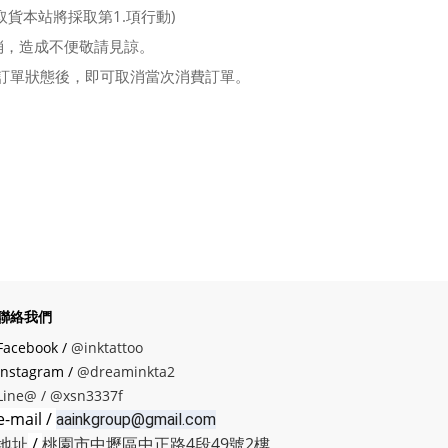
貨本站將採取第1.項行動)
消，造成不便敬請見諒。
認訂單狀態後，即可取消當次消費訂單。
聯絡我們
Facebook /
@inktattoo
instagram /
@dreaminkta2
Line@ /
@xsn3337f
e-mail /
aainkgroup@gmail.com
地址
/
桃園市中壢區中正路4段49號2樓