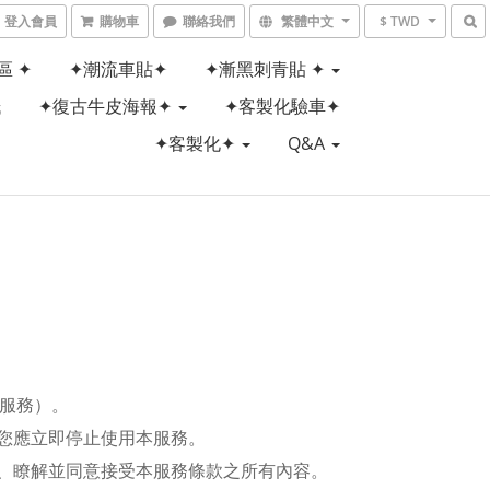
登入會員
購物車
聯絡我們
繁體中文
$ TWD
區 ✦
✦潮流車貼✦
✦漸黑刺青貼 ✦
紙
✦復古牛皮海報✦
✦客製化驗車✦
✦客製化✦
Q&A
服務）。
您應立即停止使用本服務。
、瞭解並同意接受本服務條款之所有內容。