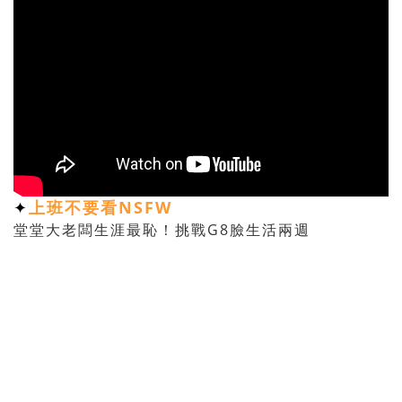
上班不要看NSFW
✦
堂堂大老闆生涯最恥！挑戰G8臉生活兩週