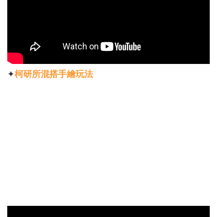
✦
柯研所混搭手繪玩法