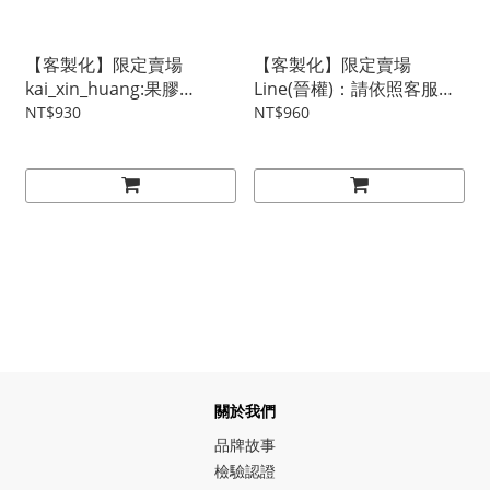
【客製化】限定賣場
【客製化】限定賣場
kai_xin_huang:果膠
Line(晉權)：請依照客服指
10ml*1組+貼膜*5張
示下單，謝謝！
NT$930
NT$960
關於我們
品牌故事
檢驗認證