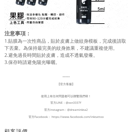
注意事項：
1.貼膜為一次性商品，貼於皮膚上做紋身模板，完成後請取
下丟棄。為保持最完美的紋身效果，不建議重複使用。
2.避免過長時間貼於皮膚，造成不透氣發癢。
3.保存時請避免陽光曝曬。
-----
【官方客服】
使用上有任何問題都可以聯繫我們唷！
官方LINE：
@xsn3337f
官方instagram：
@dreaminkta2
官方Facebook：
https://www.facebook.com/inktattoo
顧客評價