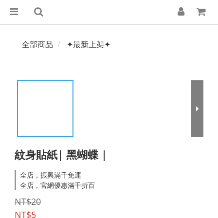
全部商品
✦最新上架✦
紋身貼紙| 黑蝴蝶 |
全店，振興滿千免運
全店，官網優惠滿千折百
NT$20
NT$5