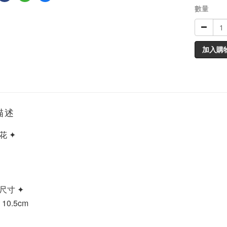
數量
加入購
描述
花 ✦
尺寸 ✦
 10.5cm