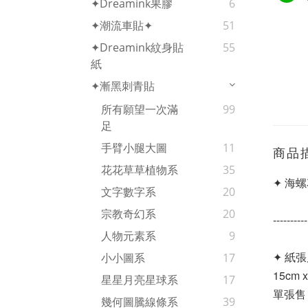
✦Dreamink果膠
6
✦潮流車貼✦
51
✦Dreamink紋身貼
55
紙
✦漸黑刺青貼
所有願望一次滿
99
足
手臂小腿大圖
11
商品
花花草草植物系
35
✦ 海螺
文字數字系
20
宗教奇幻系
20
----------
人物元素系
9
✦ 紙張
小小圖系
17
15cm x
星星月亮星球系
17
單張售
幾何圖騰線條系
39