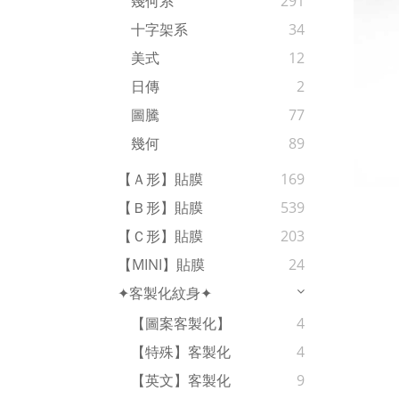
幾何系
291
十字架系
34
美式
12
日傳
2
圖騰
77
幾何
89
【Ａ形】貼膜
169
【Ｂ形】貼膜
539
【Ｃ形】貼膜
203
【MINI】貼膜
24
✦客製化紋身✦
【圖案客製化】
4
【特殊】客製化
4
【英文】客製化
9