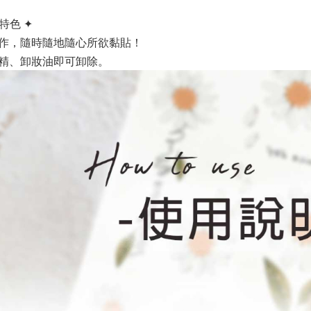
特色 ✦
作，隨時隨地隨心所欲黏貼！
精、卸妝油即可卸除。