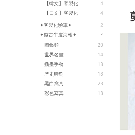
【韓文】客製化
4
【日文】客製化
4
✦客製化驗車✦
2
✦復古牛皮海報✦
圖鑑類
20
世界名畫
14
插畫手稿
18
歷史時刻
18
黑白寫真
23
彩色寫真
18