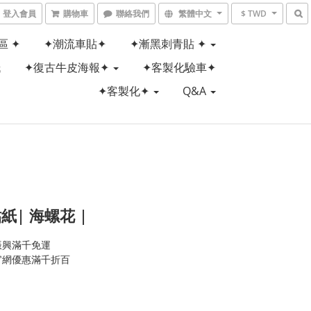
登入會員
購物車
聯絡我們
繁體中文
$ TWD
區 ✦
✦潮流車貼✦
✦漸黑刺青貼 ✦
紙
✦復古牛皮海報✦
✦客製化驗車✦
✦客製化✦
Q&A
紙| 海螺花 |
振興滿千免運
官網優惠滿千折百