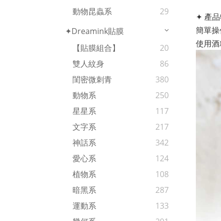
動物昆蟲系
29
✦ 產品
簡單操
✦Dreamink貼膜
使用酒
【貼膜組合】
20
雙人紋身
86
閨密微刺青
380
動物系
250
星星系
117
文字系
217
神話系
342
愛心系
124
植物系
108
暗黑系
287
運動系
133