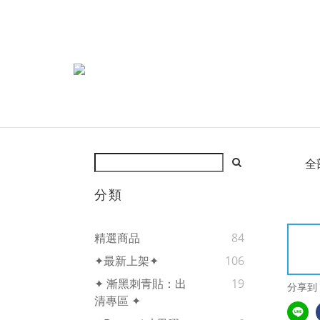
全
分類
精選商品
84
✦最新上架✦
106
✦ 漸黑刺青貼：出
19
分享到
清專區 ✦