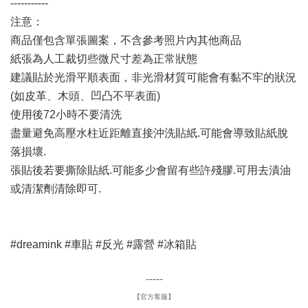
-----------
注意：
商品僅包含單張圖案，不含參考照片內其他商品
紙張為人工裁切些微尺寸差為正常狀態
建議貼於光滑平順表面，非光滑材質可能會有黏不牢的狀況
(如皮革、木頭、凹凸不平表面)
使用後72小時不要清洗
盡量避免高壓水柱近距離直接沖洗貼紙.可能會導致貼紙脫
落損壞.
張貼後若要撕除貼紙.可能多少會留有些許殘膠.可用去漬油
或清潔劑清除即可.
#dreamink #車貼 #反光 #露營 #冰箱貼
-----
【官方客服】