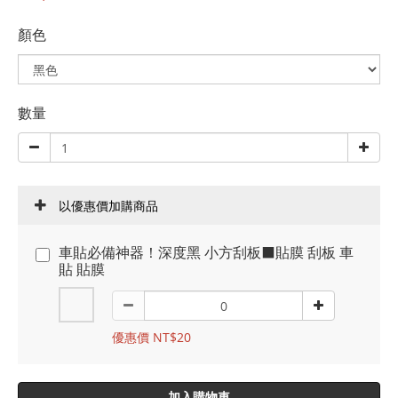
顏色
數量
以優惠價加購商品
車貼必備神器！深度黑 小方刮板⬛貼膜 刮板 車
貼 貼膜
優惠價 NT$20
加入購物車