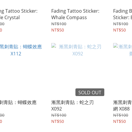
ng Tattoo Sticker:
Fading Tattoo Sticker:
Fading B
e Crystal
Whale Compass
Sticker: 
Sparklin
00
NT$100
NT$100
0
NT$50
NT$50
SOLD OUT
刺青貼：蝴蝶效應
漸黑刺青貼：蛇之刃
漸黑刺青
X092
網 X088
00
NT$100
NT$100
0
NT$50
NT$50