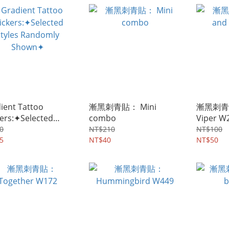
ient Tattoo
漸黑刺青貼： Mini
漸黑刺青貼
kers:✦Selected
combo
Viper W
es Randomly
0
NT$210
NT$100
wn✦
5
NT$40
NT$50