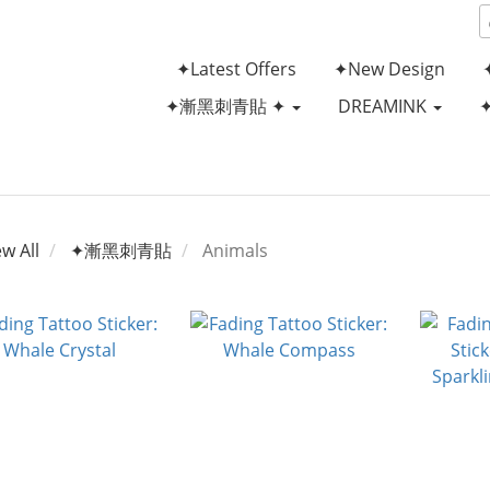
✦Latest Offers
✦New Design
✦漸黑刺青貼 ✦
DREAMINK
ew All
✦漸黑刺青貼
Animals