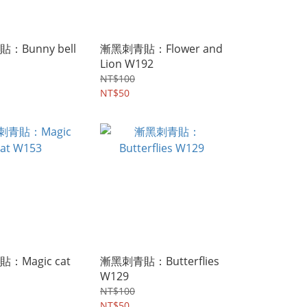
：Bunny bell
漸黑刺青貼：Flower and
Lion W192
NT$100
NT$50
：Magic cat
漸黑刺青貼：Butterflies
W129
NT$100
NT$50