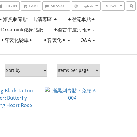
LOG IN
CART
MESSAGE
English
$ TWD
✦ 漸黑刺青貼：出清專區 ✦
✦潮流車貼✦
✦Dreamink紋身貼紙
✦復古牛皮海報✦
✦客製化驗車✦
✦客製化✦
Q&A