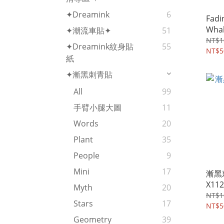
✦Dreamink
6
Fadi
Whal
✦潮流車貼✦
51
NT$1
✦Dreamink紋身貼
55
NT$5
紙
✦漸黑刺青貼
All
99
手臂小腿大圖
11
Words
20
Plant
35
People
9
Mini
17
漸黑
X112
Myth
20
NT$1
Stars
17
NT$5
Geometry
39