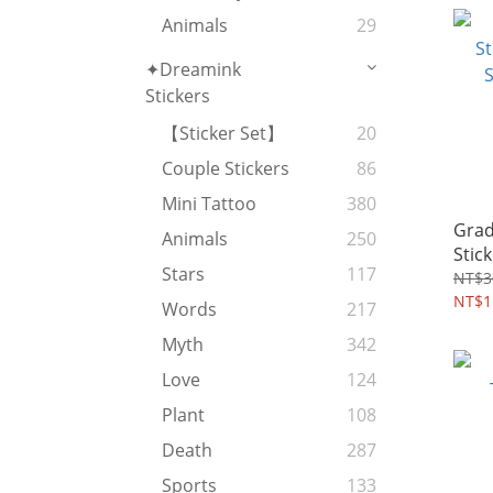
Animals
29
✦Dreamink
Stickers
【Sticker Set】
20
Couple Stickers
86
Mini Tattoo
380
Grad
Animals
250
Stic
Stars
117
Styl
NT$3
Sho
NT$1
Words
217
Myth
342
Love
124
Plant
108
Death
287
Sports
133