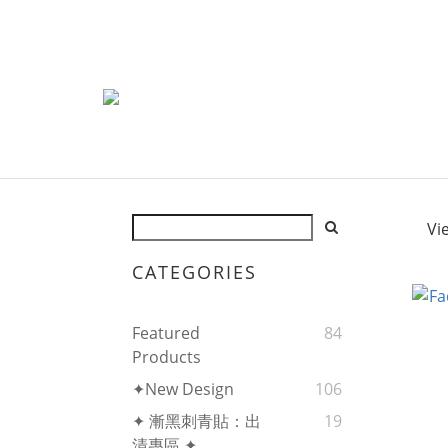
Vi
CATEGORIES
Featured
84
Products
✦New Design
106
✦ 漸黑刺青貼：出
19
清專區 ✦