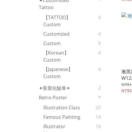
✦Customized
Tattoo
【TATTOO】
4
Custom
Customized
4
Custom
9
【Korean】
4
Custom
【Japanese】
4
漸黑刺
Custom
W12
NT$1
✦客製化驗車✦
2
NT$5
Retro Poster
Illustration Class
20
Famous Painting
14
Illustrator
18