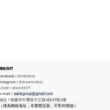
聯絡我們
Facebook /
@inktattoo
instagram /
@dreaminkta2
Line@ /
@xsn3337f
e-mail /
aainkgroup@gmail.com
地址
/
桃園市中壢區中正路4段49號2樓
（僅為聯絡地址，非實體店面，不對外開放）