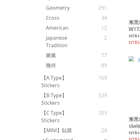
Geometry
291
Cross
34
漸黑刺
American
12
W17
NT$1
Japanese
2
NT$5
Tradition
圖騰
77
幾何
89
【A Type】
169
Stickers
【B Type】
539
Stickers
【C Type】
203
漸黑
Stickers
skel
【MINI】貼膜
24
NT$1
NT$5