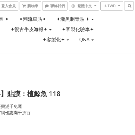
登入會員
購物車
聯絡我們
繁體中文
$ TWD
區 ✦
✦潮流車貼✦
✦漸黑刺青貼 ✦
紙
✦復古牛皮海報✦
✦客製化驗車✦
✦客製化✦
Q&A
】貼膜：植鯨魚 118
振興滿千免運
官網優惠滿千折百