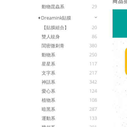
商品
動物昆蟲系
29
✦Dreamink貼膜
【貼膜組合】
20
雙人紋身
86
閨密微刺青
380
動物系
250
星星系
117
文字系
217
神話系
342
愛心系
124
植物系
108
暗黑系
287
運動系
133