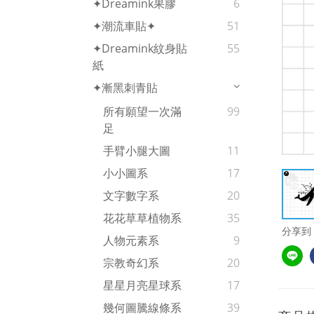
✦Dreamink果膠
6
✦潮流車貼✦
51
✦Dreamink紋身貼
55
紙
✦漸黑刺青貼
所有願望一次滿
99
足
手臂小腿大圖
11
小小圖系
17
文字數字系
20
花花草草植物系
35
分享到
人物元素系
9
宗教奇幻系
20
星星月亮星球系
17
幾何圖騰線條系
39