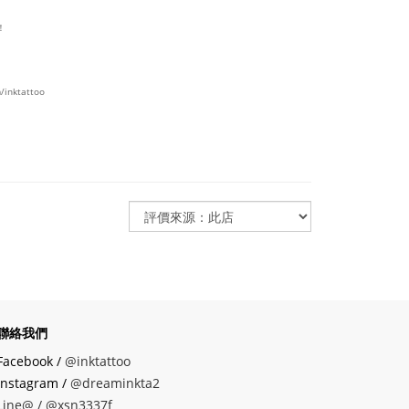
！
/inktattoo
聯絡我們
Facebook /
@inktattoo
instagram /
@dreaminkta2
Line@ /
@xsn3337f