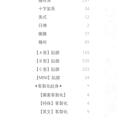
幾何系
291
十字架系
34
美式
12
日傳
2
圖騰
77
幾何
89
【Ａ形】貼膜
169
【Ｂ形】貼膜
539
【Ｃ形】貼膜
203
【MINI】貼膜
24
✦客製化紋身✦
【圖案客製化】
4
【特殊】客製化
4
【英文】客製化
9