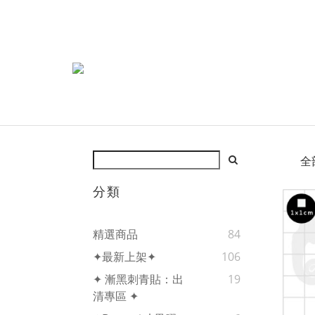
全
分類
精選商品
84
✦最新上架✦
106
✦ 漸黑刺青貼：出
19
清專區 ✦