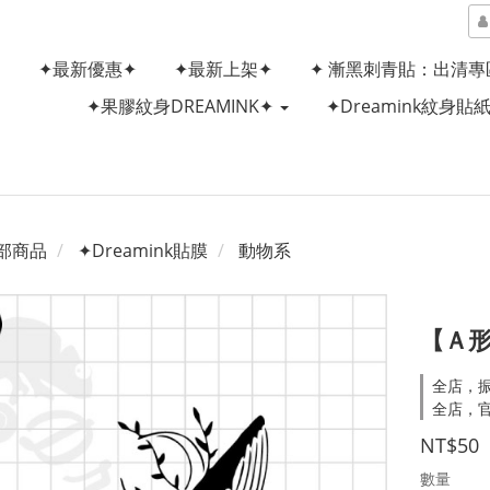
✦最新優惠✦
✦最新上架✦
✦ 漸黑刺青貼：出清專
✦果膠紋身DREAMINK✦
✦Dreamink紋身貼
部商品
✦Dreamink貼膜
動物系
【Ａ形
全店，
全店，
NT$50
數量