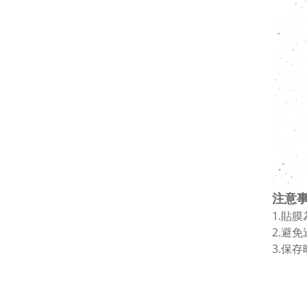
注意
1.貼
2.避
3.保