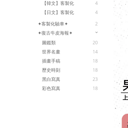
【韓文】客製化
4
【日文】客製化
4
✦客製化驗車✦
2
✦復古牛皮海報✦
圖鑑類
20
世界名畫
14
插畫手稿
18
歷史時刻
18
黑白寫真
23
彩色寫真
18