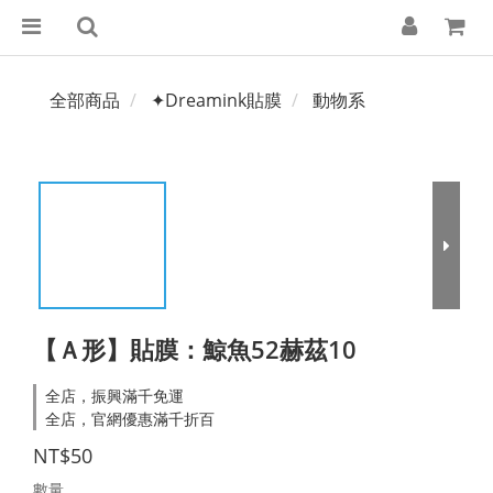
全部商品
✦Dreamink貼膜
動物系
【Ａ形】貼膜：鯨魚52赫茲10
全店，振興滿千免運
全店，官網優惠滿千折百
NT$50
數量