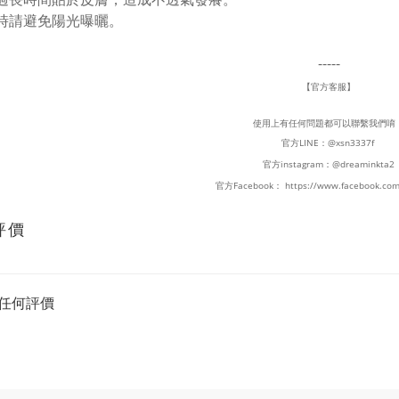
存時請避免陽光曝曬。
-----
【官方客服】
使用上有任何問題都可以聯繫我們唷
官方LINE：
@xsn3337f
官方instagram：
@dreaminkta2
官方Facebook：
https://www.facebook.com
評價
任何評價