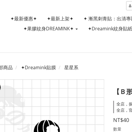
✦最新優惠✦
✦最新上架✦
✦ 漸黑刺青貼：出清專
✦果膠紋身DREAMINK✦
✦Dreamink紋身貼
部商品
✦Dreamink貼膜
星星系
【Ｂ形
全店，
全店，
NT$40
數量