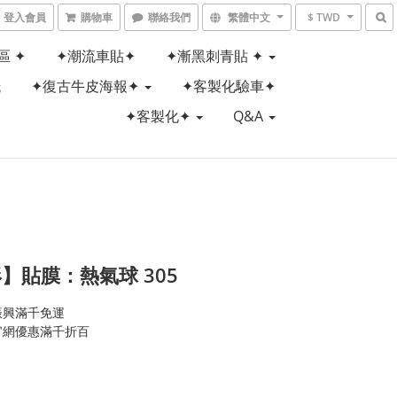
登入會員
購物車
聯絡我們
繁體中文
$ TWD
區 ✦
✦潮流車貼✦
✦漸黑刺青貼 ✦
紙
✦復古牛皮海報✦
✦客製化驗車✦
✦客製化✦
Q&A
】貼膜：熱氣球 305
振興滿千免運
官網優惠滿千折百