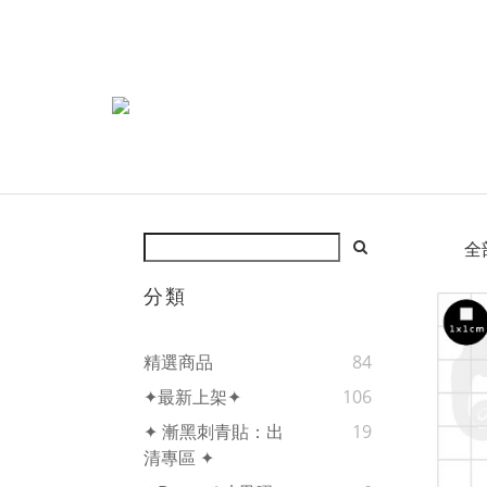
全
分類
精選商品
84
✦最新上架✦
106
✦ 漸黑刺青貼：出
19
清專區 ✦