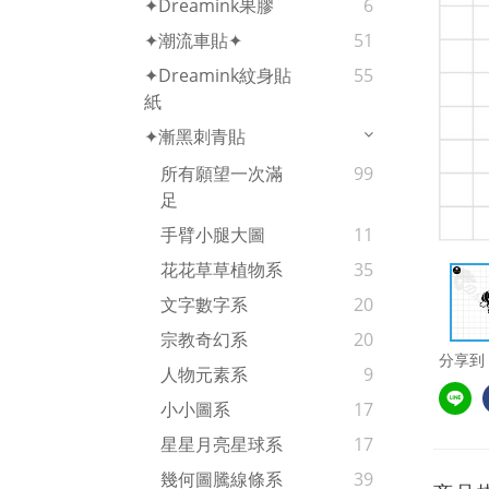
✦Dreamink果膠
6
✦潮流車貼✦
51
✦Dreamink紋身貼
55
紙
✦漸黑刺青貼
所有願望一次滿
99
足
手臂小腿大圖
11
花花草草植物系
35
文字數字系
20
宗教奇幻系
20
分享到
人物元素系
9
小小圖系
17
星星月亮星球系
17
幾何圖騰線條系
39