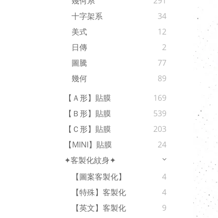
幾何系
291
十字架系
34
美式
12
日傳
2
圖騰
77
幾何
89
【Ａ形】貼膜
169
【Ｂ形】貼膜
539
【Ｃ形】貼膜
203
【MINI】貼膜
24
✦客製化紋身✦
【圖案客製化】
4
【特殊】客製化
4
【英文】客製化
9