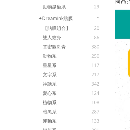
商品
動物昆蟲系
29
✦Dreamink貼膜
【貼膜組合】
20
雙人紋身
86
閨密微刺青
380
動物系
250
星星系
117
文字系
217
神話系
342
愛心系
124
植物系
108
暗黑系
287
運動系
133