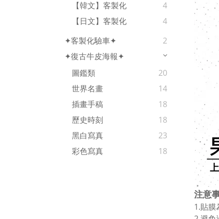
【韓文】客製化
4
【日文】客製化
4
✦客製化驗車✦
2
✦復古牛皮海報✦
圖鑑類
20
世界名畫
14
插畫手稿
18
歷史時刻
18
黑白寫真
23
彩色寫真
18
注意
1.貼
2.避