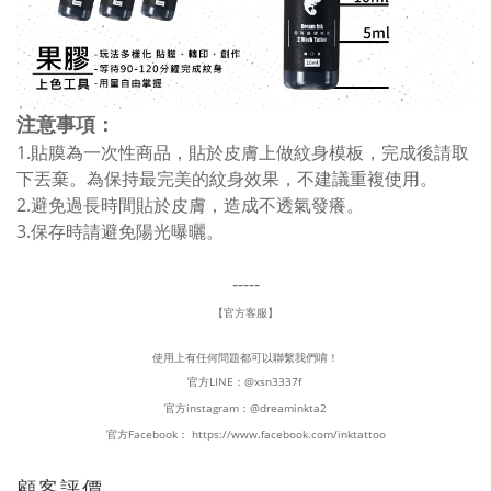
注意事項：
1.貼膜為一次性商品，貼於皮膚上做紋身模板，完成後請取
下丟棄。為保持最完美的紋身效果，不建議重複使用。
2.避免過長時間貼於皮膚，造成不透氣發癢。
3.保存時請避免陽光曝曬。
-----
【官方客服】
使用上有任何問題都可以聯繫我們唷！
官方LINE：
@xsn3337f
官方instagram：
@dreaminkta2
官方Facebook：
https://www.facebook.com/inktattoo
顧客評價