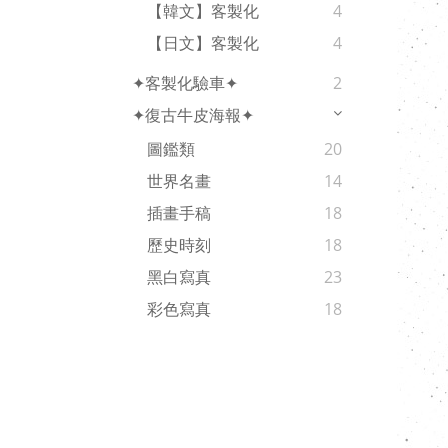
【韓文】客製化
4
【日文】客製化
4
✦客製化驗車✦
2
✦復古牛皮海報✦
圖鑑類
20
世界名畫
14
插畫手稿
18
歷史時刻
18
黑白寫真
23
彩色寫真
18