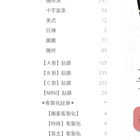
幾何系
291
十字架系
34
美式
12
日傳
2
圖騰
77
幾何
89
【Ａ形】貼膜
169
【Ｂ形】貼膜
539
【Ｃ形】貼膜
203
【MINI】貼膜
24
✦客製化紋身✦
【圖案客製化】
4
【特殊】客製化
4
【英文】客製化
9