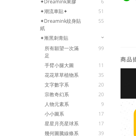
✦Dreamink果膠
6
✦潮流車貼✦
51
✦Dreamink紋身貼
55
紙
✦漸黑刺青貼
所有願望一次滿
99
足
商品
手臂小腿大圖
11
花花草草植物系
35
文字數字系
20
宗教奇幻系
20
人物元素系
9
小小圖系
17
星星月亮星球系
17
幾何圖騰線條系
39