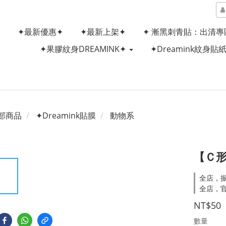
✦最新優惠✦
✦最新上架✦
✦ 漸黑刺青貼：出清專
✦果膠紋身DREAMINK✦
✦Dreamink紋身貼
部商品
✦Dreamink貼膜
動物系
【Ｃ形
全店，
全店，
NT$50
數量