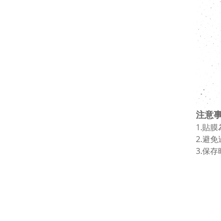
注意
1.貼
2.避
3.保