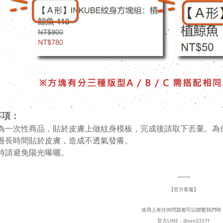
事項：
膜為一次性商品，貼於皮膚上做紋身模板，完成後請取下丟棄。
免過長時間貼於皮膚，造成不透氣發癢。
存時請避免陽光曝曬。
-----
【官方客服】
使用上有任何問題都可以聯繫我們唷
官方LINE：
@xsn3337f