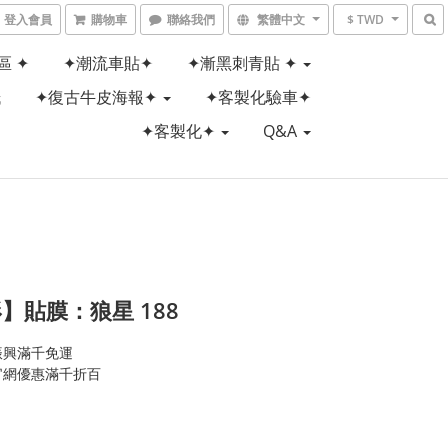
登入會員
購物車
聯絡我們
繁體中文
$ TWD
區 ✦
✦潮流車貼✦
✦漸黑刺青貼 ✦
紙
✦復古牛皮海報✦
✦客製化驗車✦
✦客製化✦
Q&A
】貼膜：狼星 188
振興滿千免運
官網優惠滿千折百