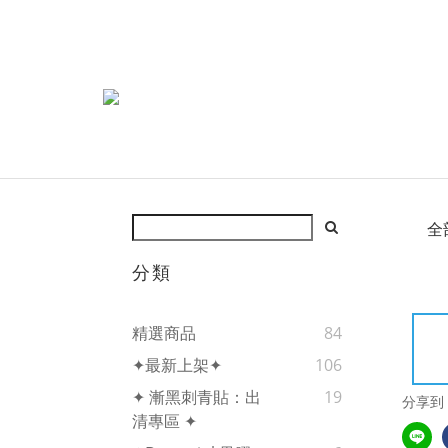
全
分類
精選商品
84
✦最新上架✦
106
✦ 漸黑刺青貼：出
19
分享到
清專區 ✦