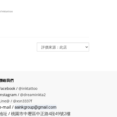
/inktattoo
聯絡我們
Facebook /
@inktattoo
instagram /
@dreaminkta2
Line@ /
@xsn3337f
e-mail /
aainkgroup@gmail.com
地址
/
桃園市中壢區中正路4段49號2樓