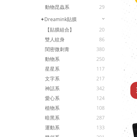
動物昆蟲系
29
✦Dreamink貼膜
【貼膜組合】
20
雙人紋身
86
閨密微刺青
380
動物系
250
星星系
117
文字系
217
神話系
342
愛心系
124
植物系
108
暗黑系
287
運動系
133