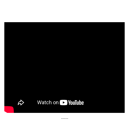
-----