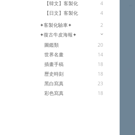
【韓文】客製化
4
【日文】客製化
4
✦客製化驗車✦
2
✦復古牛皮海報✦
圖鑑類
20
世界名畫
14
插畫手稿
18
歷史時刻
18
黑白寫真
23
彩色寫真
18