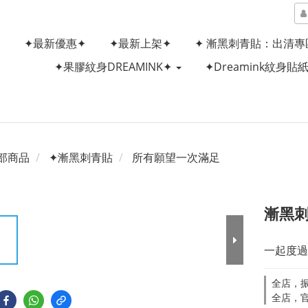
✦最新優惠✦
✦最新上架✦
✦ 漸黑刺青貼：出清專
✦果膠紋身DREAMINK✦
✦Dreamink紋身貼
部商品
✦漸黑刺青貼
所有願望一次滿足
漸黑刺
一起度過
全店，
全店，