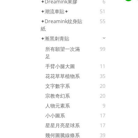
✦Dreamink果膠
6
✦潮流車貼✦
51
✦Dreamink紋身貼
55
紙
✦漸黑刺青貼
所有願望一次滿
99
足
手臂小腿大圖
11
花花草草植物系
35
文字數字系
20
宗教奇幻系
20
人物元素系
9
小小圖系
17
星星月亮星球系
17
幾何圖騰線條系
39