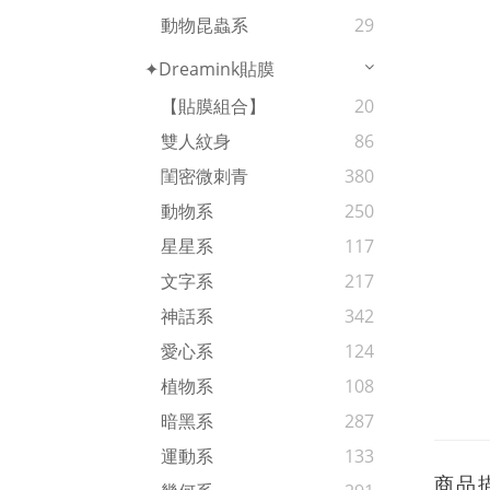
動物昆蟲系
29
✦Dreamink貼膜
【貼膜組合】
20
雙人紋身
86
閨密微刺青
380
動物系
250
星星系
117
文字系
217
神話系
342
愛心系
124
植物系
108
暗黑系
287
運動系
133
商品