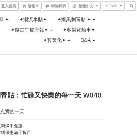
登入會員
購物車
聯絡我們
繁體中文
$ TWD
區 ✦
✦潮流車貼✦
✦漸黑刺青貼 ✦
紙
✦復古牛皮海報✦
✦客製化驗車✦
✦客製化✦
Q&A
青貼：忙碌又快樂的每一天 W040
充實的一天
振興滿千免運
官網優惠滿千折百