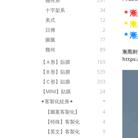
幾何系
291
十字架系
34
＊漸
美式
12
＊漸
日傳
2
＊漸
圖騰
77
幾何
89
漸黑刺
https:
【Ａ形】貼膜
169
【Ｂ形】貼膜
539
【Ｃ形】貼膜
203
【MINI】貼膜
24
✦客製化紋身✦
【圖案客製化】
4
【特殊】客製化
4
【英文】客製化
9