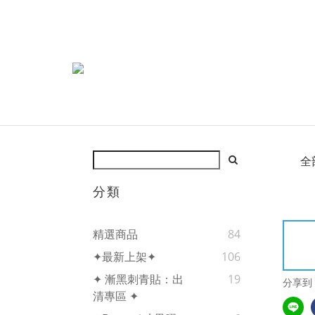
全
分類
精選商品
84
✦最新上架✦
106
✦ 漸黑刺青貼：出
19
分享到
清專區 ✦