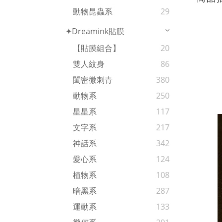
動物昆蟲系
29
✦Dreamink貼膜
【貼膜組合】
20
雙人紋身
86
閨密微刺青
380
動物系
250
星星系
117
文字系
217
神話系
342
愛心系
124
植物系
108
暗黑系
287
運動系
133