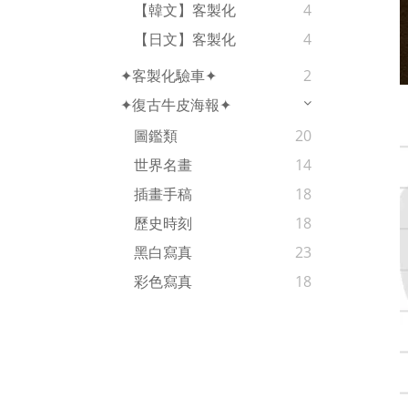
【韓文】客製化
4
【日文】客製化
4
✦客製化驗車✦
2
✦復古牛皮海報✦
圖鑑類
20
世界名畫
14
插畫手稿
18
歷史時刻
18
黑白寫真
23
彩色寫真
18