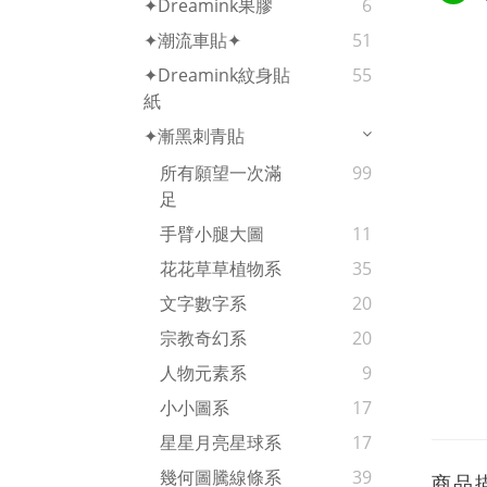
✦Dreamink果膠
6
✦潮流車貼✦
51
✦Dreamink紋身貼
55
紙
✦漸黑刺青貼
所有願望一次滿
99
足
手臂小腿大圖
11
花花草草植物系
35
文字數字系
20
宗教奇幻系
20
人物元素系
9
小小圖系
17
星星月亮星球系
17
幾何圖騰線條系
39
商品