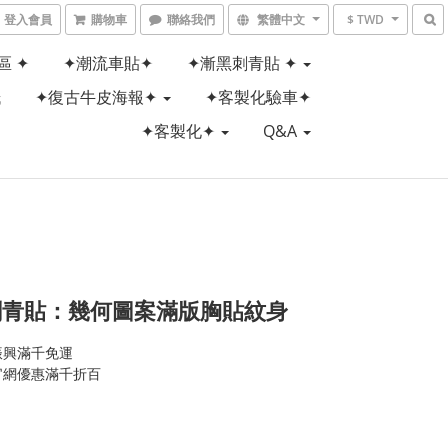
登入會員
購物車
聯絡我們
繁體中文
$ TWD
區 ✦
✦潮流車貼✦
✦漸黑刺青貼 ✦
紙
✦復古牛皮海報✦
✦客製化驗車✦
✦客製化✦
Q&A
刺青貼：幾何圖案滿版胸貼紋身
振興滿千免運
官網優惠滿千折百