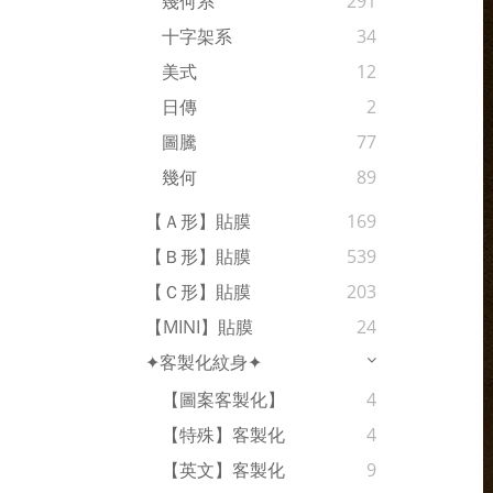
幾何系
291
十字架系
34
美式
12
日傳
2
圖騰
77
幾何
89
【Ａ形】貼膜
169
【Ｂ形】貼膜
539
【Ｃ形】貼膜
203
【MINI】貼膜
24
✦客製化紋身✦
【圖案客製化】
4
【特殊】客製化
4
【英文】客製化
9