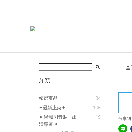
全
分類
精選商品
84
✦最新上架✦
106
✦ 漸黑刺青貼：出
19
分享到
清專區 ✦